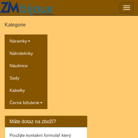
Přepn
navig
Kategorie
Náramky
Náhrdelníky
Náušnice
Sady
Kabelky
Černá bižuterie
Máte dotaz na zboží?
Použijte kontakní formulář který