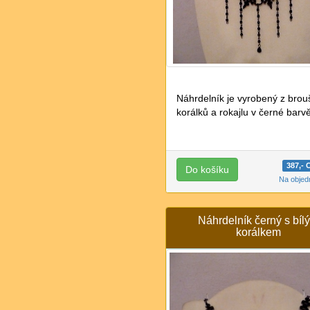
Náhrdelník je vyrobený z bro
korálků a rokajlu v černé barv
387,-
Na obje
Náhrdelník černý s bíl
korálkem