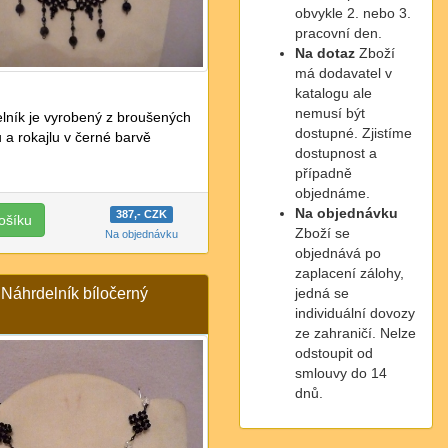
obvykle 2. nebo 3.
pracovní den.
Na dotaz
Zboží
má dodavatel v
katalogu ale
nemusí být
lník je vyrobený z broušených
dostupné. Zjistíme
ů a rokajlu v černé barvě
dostupnost a
případně
objednáme.
Na objednávku
387,- CZK
Zboží se
Na objednávku
objednává po
zaplacení zálohy,
Náhrdelník bíločerný
jedná se
individuální dovozy
ze zahraničí. Nelze
odstoupit od
smlouvy do 14
dnů.