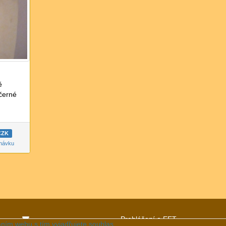
ě
černé
 CZK
dnávku
Prohlášení o EET
ním webu s tím vyjadřujete souhlas.