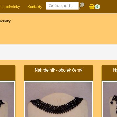
ní podmínky
Kontakty
0
delníky
Náhrdelník - obojek černý
N