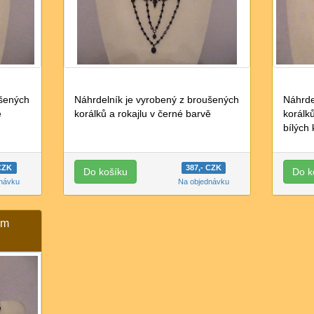
ušených
Náhrdelník je vyrobený z broušených
Náhrde
ě
korálků a rokajlu v černé barvě
korálků
bílých 
 CZK
387,- CZK
dnávku
Na objednávku
ým