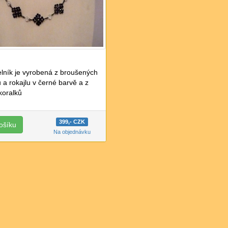
lník je vyrobená z broušených
 a rokajlu v černé barvě a z
koralků
399,- CZK
Na objednávku