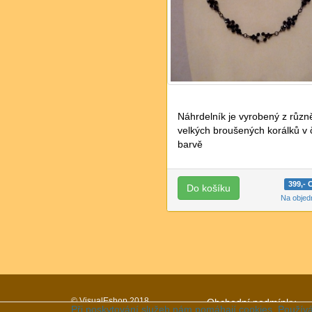
Náhrdelník je vyrobený z různ
velkých broušených korálků v 
barvě
399,-
Na obje
© VisualEshop 2018
Obchodní podmínky
Při poskytování služeb nám pomáhají cookies. Používá