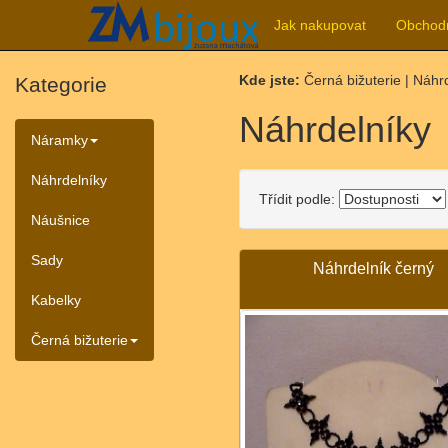
Jak nakupovat
Obchod
Kde jste:
Černá bižuterie | Náhr
Kategorie
Náhrdelníky
Náramky
Náhrdelníky
Třídit podle:
Náušnice
Sady
Náhrdelník černý
Kabelky
Černá bižuterie