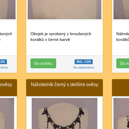
ušených
Obojek je vyrobený z broušených
Náhrde
ě
korálků v černé barvě
korálk
 CZK
363,- CZK
dnávku
Na objednávku
 ověsy
Náhrdelník černý s delšími ověsy