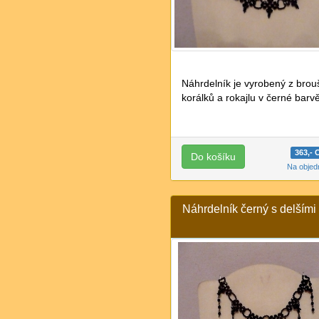
Náhrdelník je vyrobený z bro
korálků a rokajlu v černé barv
363,-
Na obje
Náhrdelník černý s delšími