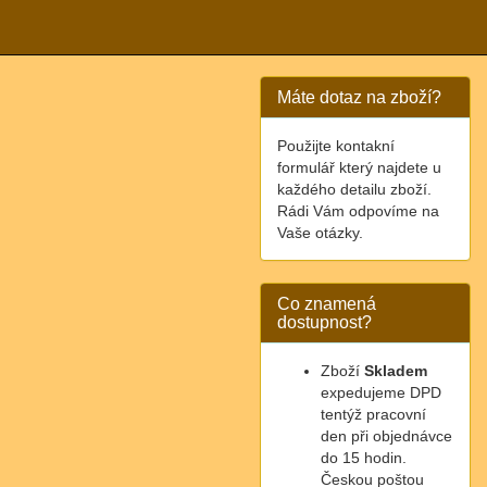
Máte dotaz na zboží?
Použijte kontakní
formulář který najdete u
každého detailu zboží.
Rádi Vám odpovíme na
Vaše otázky.
Co znamená
dostupnost?
Zboží
Skladem
expedujeme DPD
tentýž pracovní
den při objednávce
do 15 hodin.
Českou poštou