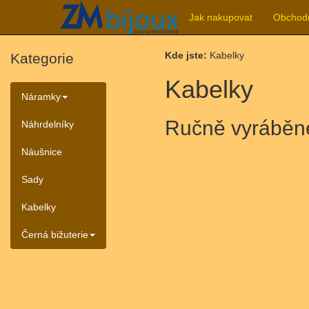
Jak nakupovat
Obchod
Kde jste:
Kabelky
Kategorie
Kabelky
Náramky
Ručně vyráběné
Náhrdelníky
Náušnice
Sady
Kabelky
Černá bižuterie