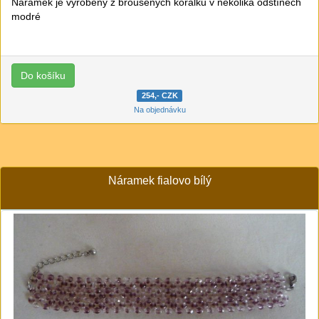
Náramek je vyrobený z broušených korálků v několika odstínech
modré
254,- CZK
Na objednávku
Náramek fialovo bílý