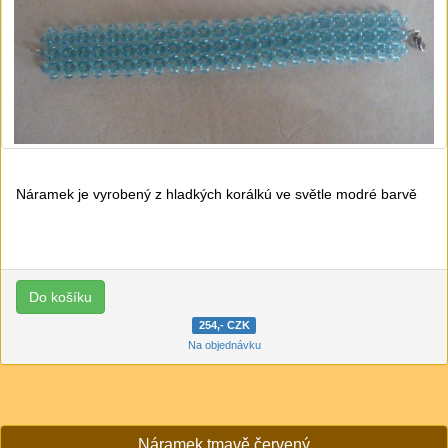
Náramek je vyrobený z hladkých korálkú ve světle modré barvě
254,- CZK
Na objednávku
Náramek tmavě červený