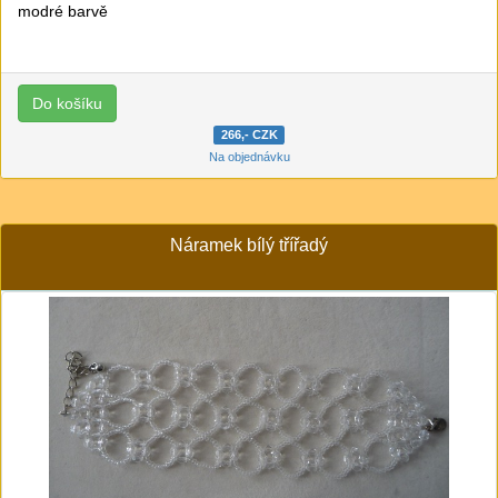
modré barvě
266,- CZK
Na objednávku
Náramek bílý třířadý