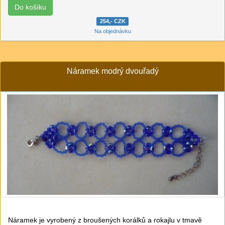
254,- CZK
Na objednávku
Náramek modrý dvouřadý
Náramek je vyrobený z broušených korálků a rokajlu v tmavě