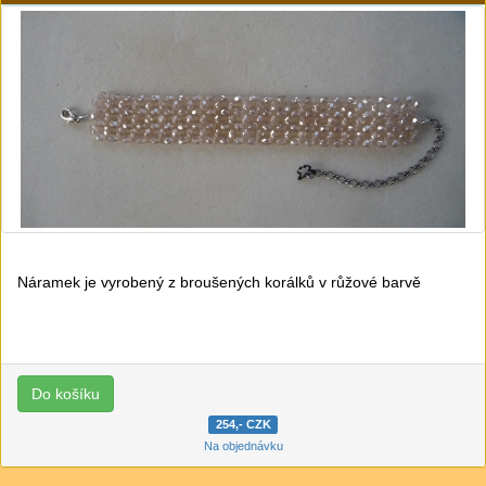
Náramek je vyrobený z broušených korálků v růžové barvě
254,- CZK
Na objednávku