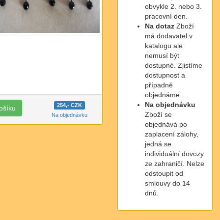
obvykle 2. nebo 3.
pracovní den.
Na dotaz
Zboží
má dodavatel v
katalogu ale
nemusí být
dostupné. Zjistíme
dostupnost a
případně
objednáme.
Na objednávku
254,- CZK
Zboží se
Na objednávku
objednává po
zaplacení zálohy,
jedná se
individuální dovozy
ze zahraničí. Nelze
odstoupit od
smlouvy do 14
dnů.