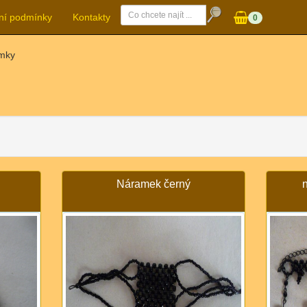
ní podmínky
Kontakty
0
amky
Náramek černý