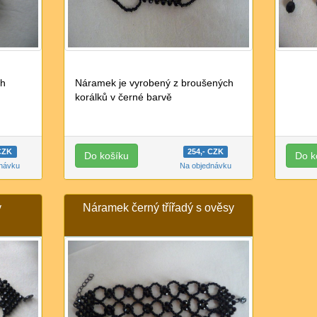
ch
Náramek je vyrobený z broušených
korálků v černé barvě
 CZK
254,- CZK
dnávku
Na objednávku
ý
Náramek černý třířadý s ověsy