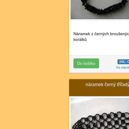
Náramek z černých broušený
korálků
242,-
Na obje
náramek černý třířad