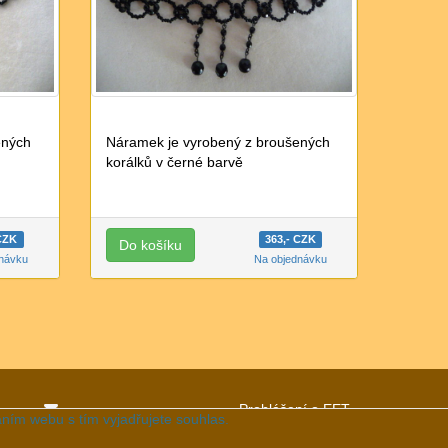
ených
Náramek je vyrobený z broušených
korálků v černé barvě
 CZK
363,- CZK
dnávku
Na objednávku
Prohlášení o EET
ním webu s tím vyjadřujete souhlas.
ní
z.machatova@seznam.cz
Ochrana osobních údajů.