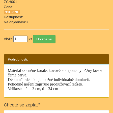
ZČH001
Cena:
300,- CZK
Dostupnost:
Na objednávku
Vložit
ks
Podrobnosti:
Materiál skleněné korále, kovové komponenty běžný kov v
černé barvě.
Délku náhrdelníku je možné individuálně domluvit.
Pohodlné nošení zajišťuje prodlužovací řetízek.
Velikost:
š –
3 cm, d – 34 cm
Chcete se zeptat?
Jméno: