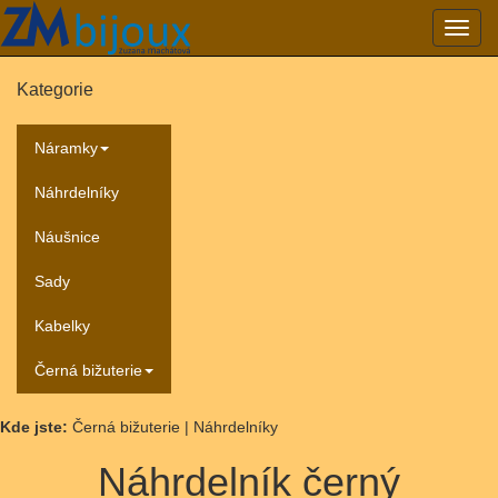
Přepn
navig
Kategorie
Náramky
Náhrdelníky
Náušnice
Sady
Kabelky
Černá bižuterie
Kde jste:
Černá bižuterie | Náhrdelníky
Náhrdelník černý