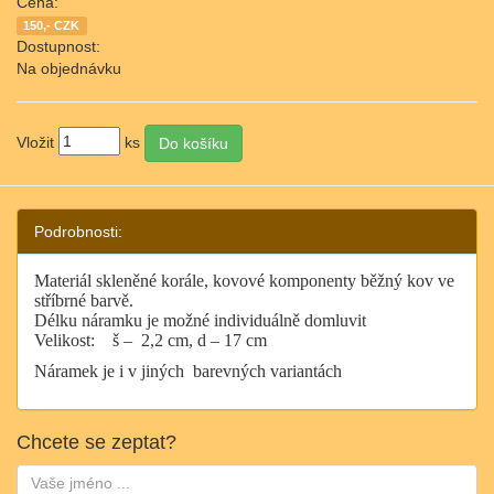
Cena:
150,- CZK
Dostupnost:
Na objednávku
Vložit
ks
Podrobnosti:
Materiál skleněné korále, kovové komponenty běžný kov ve
stříbrné barvě.
Délku náramku je možné individuálně domluvit
Velikost:
š –
2,2 cm, d – 17 cm
Náramek je i v jiných barevných variantách
Chcete se zeptat?
Jméno: