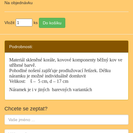
Na objednávku
Vložit
ks
Podrobnosti:
Materiál skleněné korále, kovové komponenty běžný kov ve
stříbrné barvě.
Pohodlné nošení zajišťuje prodlužovací řetízek. Délku
náramku je možné individuálně domluvit
Velikost:
š –
5
cm, d – 17 cm
Náramek je i v jiných barevných variantách
Chcete se zeptat?
Jméno:
Email: