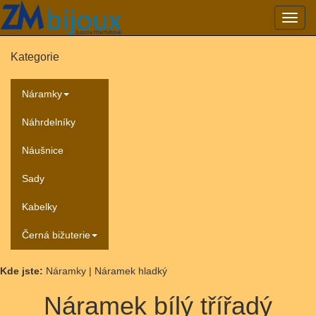
Přepn
navig
Kategorie
Náramky
Náhrdelníky
Náušnice
Sady
Kabelky
Černá bižuterie
Kde jste:
Náramky | Náramek hladký
Náramek bílý třířadý