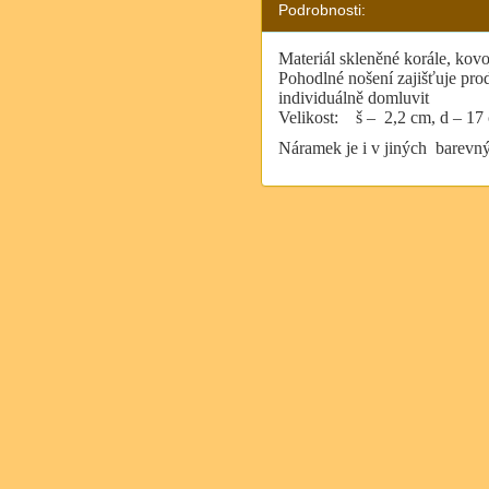
Podrobnosti:
Materiál skleněné korále, kov
Pohodlné nošení zajišťuje pro
individuálně domluvit
Velikost:
š –
2,2 cm, d – 17
Náramek je i v jiných barevný