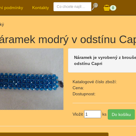
ní podmínky
Kontakty
0
ký
áramek modrý v odstínu Cap
Náramek je vyrobený z brouš
odstínu Capri
Katalogové číslo zboží:
Cena:
Dostupnost:
Vložit
ks