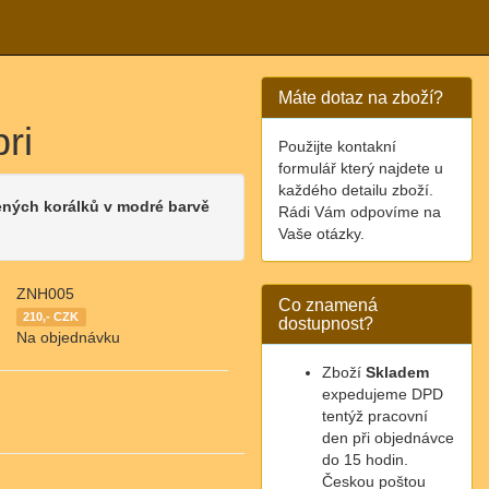
Máte dotaz na zboží?
ri
Použijte kontakní
formulář který najdete u
každého detailu zboží.
ených korálků v modré barvě
Rádi Vám odpovíme na
Vaše otázky.
ZNH005
Co znamená
210,- CZK
dostupnost?
Na objednávku
Zboží
Skladem
expedujeme DPD
tentýž pracovní
den při objednávce
do 15 hodin.
Českou poštou