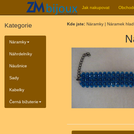
Jak nakupovat
Obchod
Kde jste:
Náramky | Náramek hlad
Kategorie
N
Náramky
Náhrdelníky
Náušnice
Sady
Kabelky
Černá bižuterie