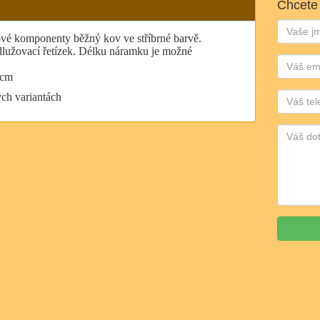
Chcete
Jméno:
ové komponenty běžný kov ve stříbrné barvě.
dlužovací řetízek. Délku náramku je možné
Email:
 cm
Telefon:
ch variantách