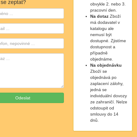
 se zeptat?
obvykle 2. nebo 3.
pracovní den.
Na dotaz
Zboží
má dodavatel v
katalogu ale
nemusí být
dostupné. Zjistíme
dostupnost a
případně
objednáme.
Na objednávku
Zboží se
objednává po
zaplacení zálohy,
jedná se
individuální dovozy
ze zahraničí. Nelze
odstoupit od
smlouvy do 14
dnů.