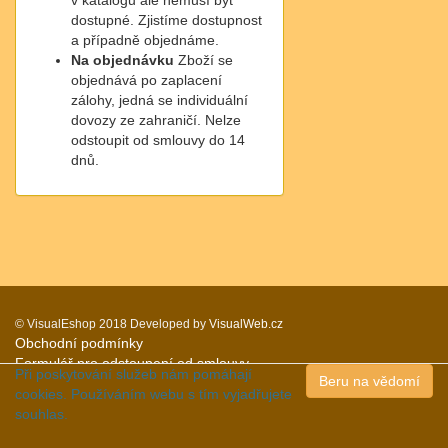
v katalogu ale nemusí být
dostupné. Zjistíme dostupnost
a případně objednáme.
Na objednávku
Zboží se
objednává po zaplacení
zálohy, jedná se individuální
dovozy ze zahraničí. Nelze
odstoupit od smlouvy do 14
dnů.
© VisualEshop 2018
Developed by
VisualWeb.cz
Obchodní podmínky
Formulář pro odstoupení od smlouvy
Při poskytování služeb nám pomáhají
Beru na vědomí
z.machatova@seznam.cz
cookies. Používáním webu s tím vyjadřujete
+420 776 202 498
souhlas.
Prohlášení o EET
Ochrana osobních údajů.