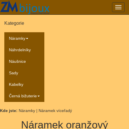
Přepn
navig
Kategorie
Náramky
Náhrdelníky
Náušnice
Sady
Kabelky
Černá bižuterie
Kde jste:
Náramky | Náramek víceřadý
Náramek oranžový