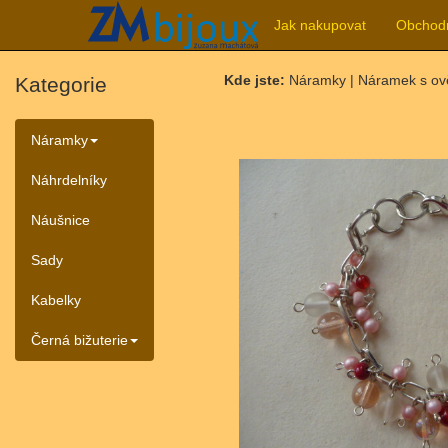
Jak nakupovat
Obchod
Kde jste:
Náramky | Náramek s ov
Kategorie
Náramky
Náhrdelníky
Náušnice
Sady
Kabelky
Černá bižuterie