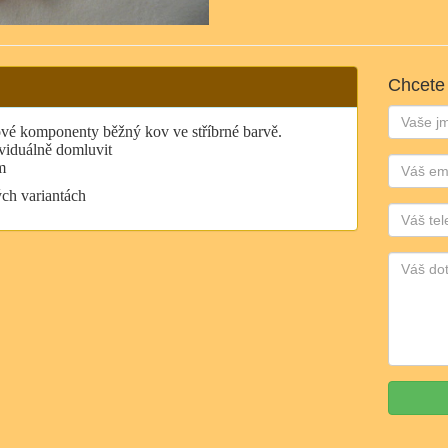
Chcete
Jméno:
ové komponenty běžný kov ve stříbrné barvě.
viduálně domluvit
Email:
m
ch variantách
Telefon: