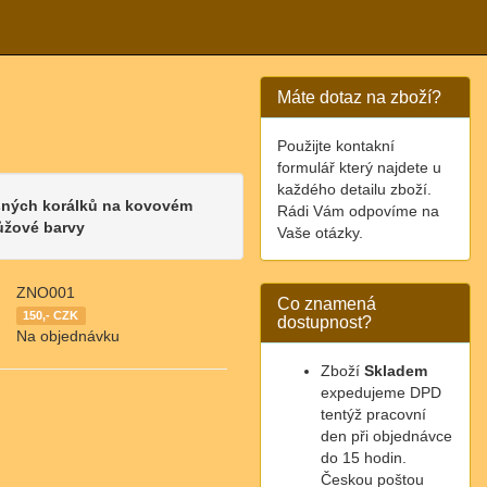
Máte dotaz na zboží?
Použijte kontakní
formulář který najdete u
každého detailu zboží.
šných korálků na kovovém
Rádi Vám odpovíme na
růžové barvy
Vaše otázky.
ZNO001
Co znamená
150,- CZK
dostupnost?
Na objednávku
Zboží
Skladem
expedujeme DPD
tentýž pracovní
den při objednávce
do 15 hodin.
Českou poštou