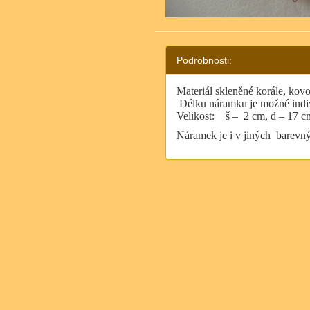
Podrobnosti:
Materiál skleněné korále, kov
Délku náramku je možné indi
Velikost:
š –
2 cm, d – 17 c
Náramek je i v jiných barevný