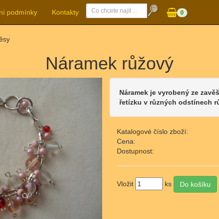
ní podmínky
Kontakty
0
ěsy
Náramek růžový
Náramek je vyrobený ze zavě
řetízku v různých odstínech 
Katalogové číslo zboží:
Cena:
Dostupnost:
Vložit
ks