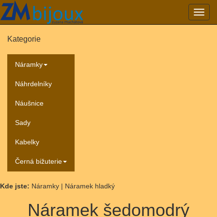
Přepn
navig
Kategorie
Náramky
Náhrdelníky
Náušnice
Sady
Kabelky
Černá bižuterie
Kde jste:
Náramky | Náramek hladký
Náramek šedomodrý