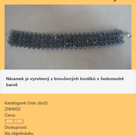
Náramek je vyrobený z broušených korálků v šedomodré
barvě
Katalogové číslo zboží:
ZNH002
Cena:
210,- CZK
Dostupnost:
Na objednávku