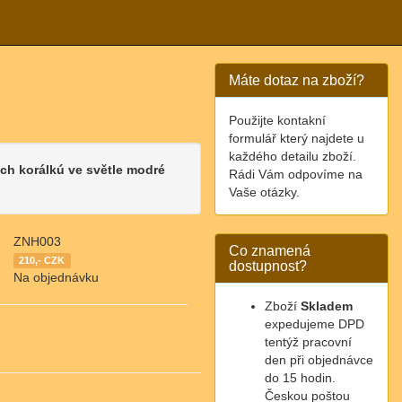
Máte dotaz na zboží?
Použijte kontakní
formulář který najdete u
každého detailu zboží.
ch korálkú ve světle modré
Rádi Vám odpovíme na
Vaše otázky.
ZNH003
Co znamená
210,- CZK
dostupnost?
Na objednávku
Zboží
Skladem
expedujeme DPD
tentýž pracovní
den při objednávce
do 15 hodin.
Českou poštou