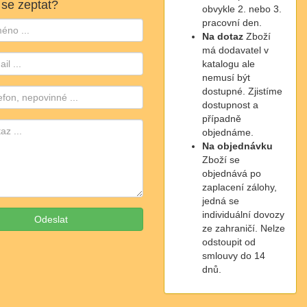
 se zeptat?
obvykle 2. nebo 3.
pracovní den.
Na dotaz
Zboží
má dodavatel v
katalogu ale
nemusí být
dostupné. Zjistíme
dostupnost a
případně
objednáme.
Na objednávku
Zboží se
objednává po
zaplacení zálohy,
jedná se
individuální dovozy
ze zahraničí. Nelze
odstoupit od
smlouvy do 14
dnů.