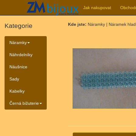
Jak nakupovat
Obchod
Kde jste:
Náramky | Náramek hlad
Kategorie
Náramky
Náhrdelníky
Náušnice
Sady
Kabelky
Černá bižuterie