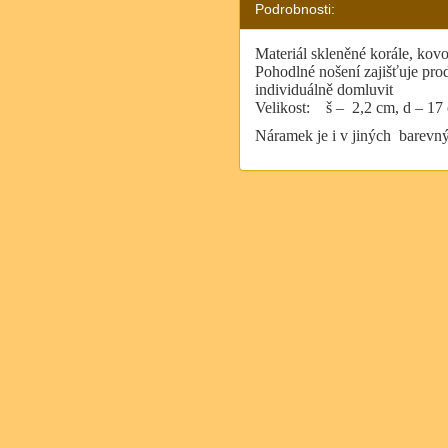
Podrobnosti:
Materiál skleněné korále, kov
Pohodlné nošení zajišťuje pro
individuálně domluvit
Velikost:
š –
2,2 cm, d – 17
Náramek je i v jiných barevný