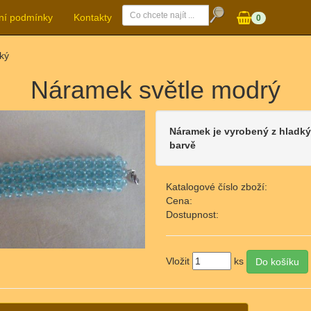
ní podmínky
Kontakty
0
ký
Náramek světle modrý
Náramek je vyrobený z hladký
barvě
Katalogové číslo zboží:
Cena:
Dostupnost:
Vložit
ks