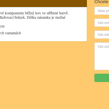
Chcete
Jméno:
ové komponenty běžný kov ve stříbrné barvě.
dlužovací řetízek. Délku náramku je možné
Email:
 cm
Telefon:
ch variantách