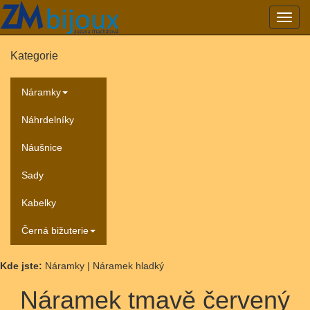
Přepn
navig
Kategorie
Náramky
Náhrdelníky
Náušnice
Sady
Kabelky
Černá bižuterie
Kde jste:
Náramky | Náramek hladký
Náramek tmavě červený