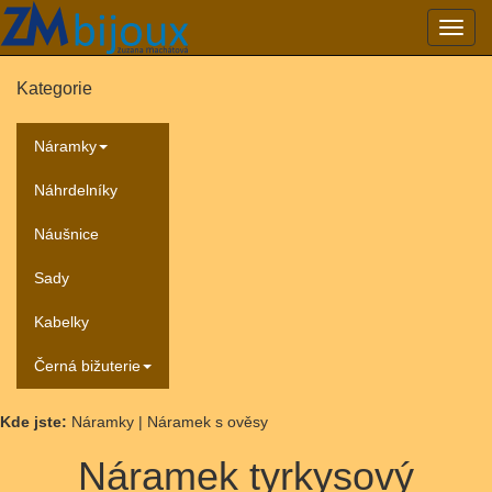
Přepn
navig
Kategorie
Náramky
Náhrdelníky
Náušnice
Sady
Kabelky
Černá bižuterie
Kde jste:
Náramky | Náramek s ověsy
Náramek tyrkysový