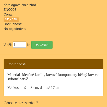
Katalogové číslo zboží:
ZNO008
Cena:
150,- CZK
Dostupnost:
Na objednávku
Vložit
ks
Podrobnosti:
Materiál skleněné korále, kovové komponenty běžný kov ve
stříbrné barvě.
Velikost:
š –
3 cm, d – až 17 cm
Chcete se zeptat?