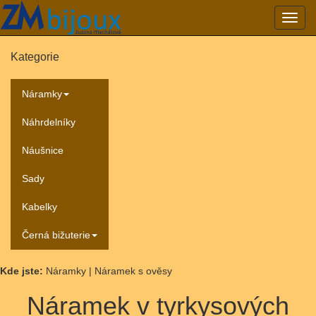
Přepn
navig
Kategorie
Náramky
Náhrdelníky
Náušnice
Sady
Kabelky
Černá bižuterie
Kde jste:
Náramky | Náramek s ověsy
Náramek v tyrkysových