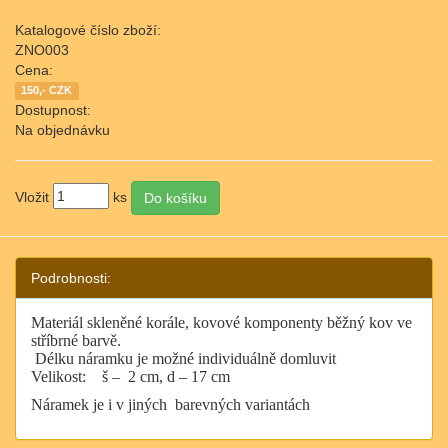
Katalogové číslo zboží:
ZNO003
Cena:
150,- CZK
Dostupnost:
Na objednávku
Vložit
ks
Podrobnosti:
Materiál skleněné korále, kovové komponenty běžný kov ve
stříbrné barvě.
Délku náramku je možné individuálně domluvit
Velikost:
š –
2 cm, d – 17 cm
Náramek je i v jiných barevných variantách