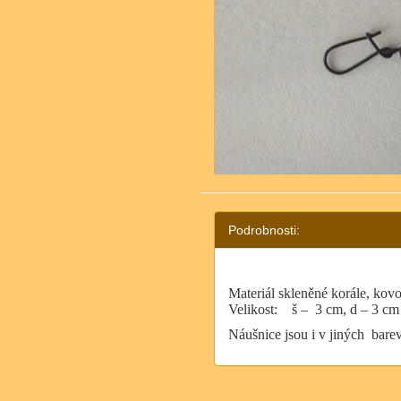
Podrobnosti:
Materiál skleněné korále, ko
Velikost:
š –
3 cm, d – 3 cm
Náušnice jsou i v jiných bare