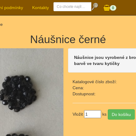
ní podmínky
Kontakty
0
ce
Náušnice černé
Náušnice jsou vyrobené z br
barvě ve tvaru kytičky
Katalogové číslo zboží:
Cena:
Dostupnost:
Vložit
ks