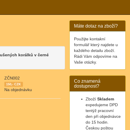
Máte dotaz na zboží?
Použijte kontakní
formulář který najdete u
každého detailu zboží.
oušených korálků v černé
Rádi Vám odpovíme na
Vaše otázky.
ZČN002
Co znamená
150,- CZK
dostupnost?
Na objednávku
Zboží
Skladem
expedujeme DPD
tentýž pracovní
den při objednávce
do 15 hodin.
Českou poštou