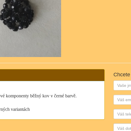
Chcete
Jméno:
vové komponenty běžný kov v černé barvě.
Email:
vných variantách
Telefon: