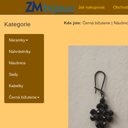
Jak nakupovat
Obchod
Kde jste:
Černá bižuterie | Náušni
Kategorie
Náramky
Náhrdelníky
Náušnice
Sady
Kabelky
Černá bižuterie