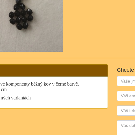
Chcete
Jméno:
vové komponenty běžný kov v černé barvě.
2 cm
Email:
vných variantách
Telefon: