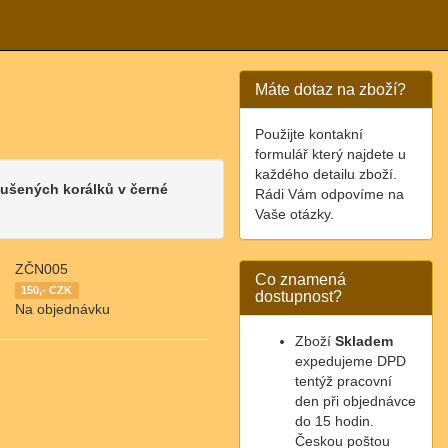
Máte dotaz na zboží?
Použijte kontakní
formulář který najdete u
každého detailu zboží.
oušených korálků v černé
Rádi Vám odpovíme na
Vaše otázky.
ZČN005
Co znamená
150,- CZK
dostupnost?
Na objednávku
Zboží
Skladem
expedujeme DPD
tentýž pracovní
den při objednávce
do 15 hodin.
Českou poštou