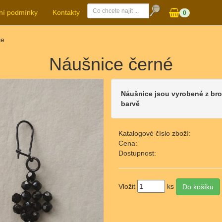
ní podmínky
Kontakty
0
ce
Náušnice černé
Náušnice jsou vyrobené z br
barvě
Katalogové číslo zboží:
Cena:
Dostupnost:
Vložit
ks