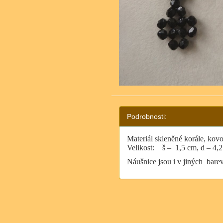
Podrobnosti:
Materiál skleněné korále, ko
Velikost:
š –
1,5 cm, d – 4,
Náušnice jsou i v jiných bare