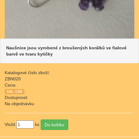
Naušnice jsou vyrobené z broušených korálků ve fialové
barvě ve tvaru kytičky
Katalogové číslo zboží:
ZBN020
Cena:
120,- CZK
Dostupnost:
Na objednávku
Vložit
ks