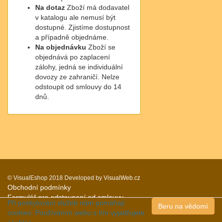
Na dotaz
Zboží má dodavatel
v katalogu ale nemusí být
dostupné. Zjistíme dostupnost
a případně objednáme.
Na objednávku
Zboží se
objednává po zaplacení
zálohy, jedná se individuální
dovozy ze zahraničí. Nelze
odstoupit od smlouvy do 14
dnů.
© VisualEshop 2018
Developed by
VisualWeb.cz
Obchodní podmínky
Formulář pro odstoupení od smlouvy
Při poskytování služeb nám pomáhají
Beru na vědomí
z.machatova@seznam.cz
cookies. Používáním webu s tím vyjadřujete
+420 776 202 498