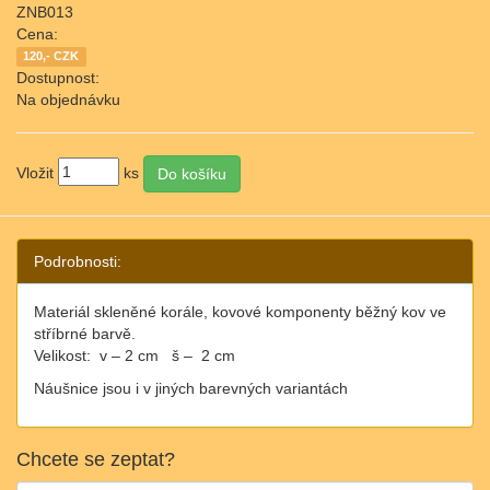
ZNB013
Cena:
120,- CZK
Dostupnost:
Na objednávku
Vložit
ks
Podrobnosti:
Materiál skleněné korále, kovové komponenty běžný kov ve
stříbrné barvě.
Velikost:
v – 2 cm
š –
2 cm
Náušnice jsou i v jiných barevných variantách
Chcete se zeptat?